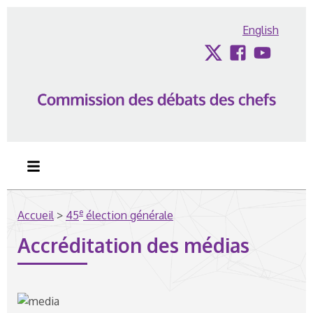
Passer au contenu
English
Twitter
Facebook
YouTub
e
Accueil
>
45
élection générale
Accréditation des médias