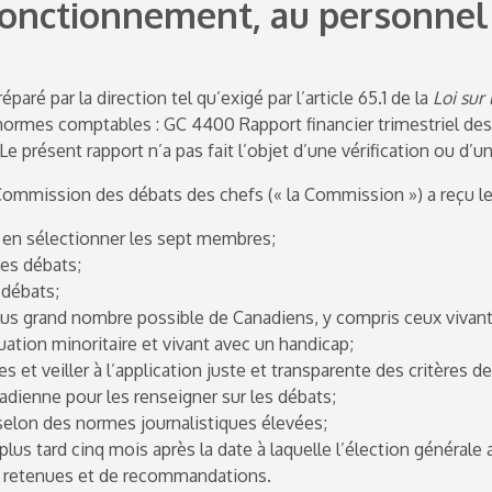
fonctionnement, au personne
éparé par la direction tel qu’exigé par l’article 65.1 de la
Loi sur
 normes comptables : GC 4400 Rapport financier trimestriel des m
 Le présent rapport n’a pas fait l’objet d’une vérification ou d
 Commission des débats des chefs (« la Commission ») a reçu l
t en sélectionner les sept membres;
des débats;
s débats;
plus grand nombre possible de Canadiens, y compris ceux vivant
ation minoritaire et vivant avec un handicap;
es et veiller à l’application juste et transparente des critères d
nadienne pour les renseigner sur les débats;
 selon des normes journalistiques élevées;
plus tard cinq mois après la date à laquelle l’élection générale
ns retenues et de recommandations.