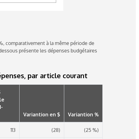
12%, comparativement à la même période de
ci-dessous présente les dépenses budgétaires
penses, par article courant
5
le
1-
Variantion en $
Variantion %
113
(28)
(25 %)